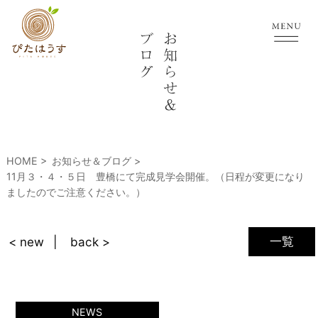
HOME
お知らせ＆ブログ
11月３・４・５日 豊橋にて完成見学会開催。（日程が変更になり
ましたのでご注意ください。）
一覧
< new
back >
NEWS