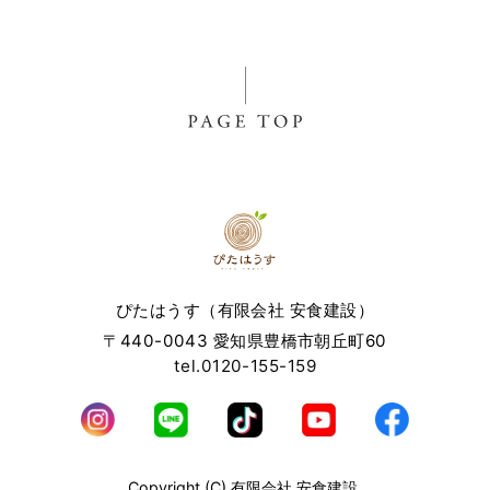
いたサービスやご購入いただいた商品，ご覧になったページ
や広告の履歴，ユーザーが検索された検索キーワード，ご利
用日時，ご利用の方法，ご利用環境，郵便番号や性別，職
業，年齢，ユーザーのIPアドレス，クッキー情報，位置情
報，端末の個体識別情報などを指します。
第２条（プライバシー情報の収集方法）
当社は，ユーザーが利用登録をする際に氏名，生年月日，住
所，電話番号，メールアドレス，銀行口座番号，クレジット
カード番号，運転免許証番号などの個人情報をお尋ねするこ
とがあります。また，ユーザーと提携先などとの間でなされ
ぴたはうす（有限会社 安食建設）
たユーザーの個人情報を含む取引記録や，決済に関する情報
を当社の提携先（情報提供元，広告主，広告配信先などを含
〒440-0043 愛知県豊橋市朝丘町60
みます。以下，｢提携先｣といいます。）などから収集するこ
tel.0120-155-159
とがあります。
当社は，ユーザーについて，利用したサービスやソフトウエ
ア，購入した商品，閲覧したページや広告の履歴，検索した
検索キーワード，利用日時，利用方法，利用環境（携帯端末
を通じてご利用の場合の当該端末の通信状態，利用に際して
Copyright (C) 有限会社 安食建設.