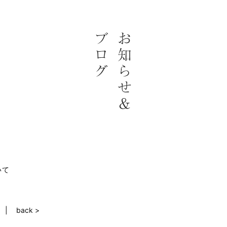
いて
back >