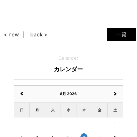
一覧
< new
back >
Calender
カレンダー
8月 2026
日
月
火
水
木
金
土
1