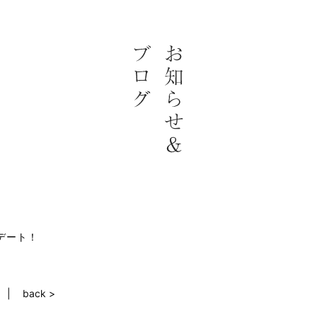
デート！
back >