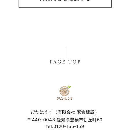
きる情報を指します。
プライバシー情報のうち「履歴情報および特性情報」とは，
上記に定める「個人情報」以外のものをいい，ご利用いただ
いたサービスやご購入いただいた商品，ご覧になったページ
や広告の履歴，ユーザーが検索された検索キーワード，ご利
用日時，ご利用の方法，ご利用環境，郵便番号や性別，職
業，年齢，ユーザーのIPアドレス，クッキー情報，位置情
報，端末の個体識別情報などを指します。
第２条（プライバシー情報の収集方法）
当社は，ユーザーが利用登録をする際に氏名，生年月日，住
所，電話番号，メールアドレス，銀行口座番号，クレジット
カード番号，運転免許証番号などの個人情報をお尋ねするこ
とがあります。また，ユーザーと提携先などとの間でなされ
たユーザーの個人情報を含む取引記録や，決済に関する情報
を当社の提携先（情報提供元，広告主，広告配信先などを含
ぴたはうす（有限会社 安食建設）
みます。以下，｢提携先｣といいます。）などから収集するこ
〒440-0043 愛知県豊橋市朝丘町60
とがあります。
tel.0120-155-159
当社は，ユーザーについて，利用したサービスやソフトウエ