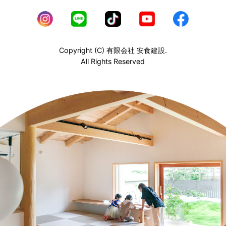
ア，購入した商品，閲覧したページや広告の履歴，検索した
検索キーワード，利用日時，利用方法，利用環境（携帯端末
を通じてご利用の場合の当該端末の通信状態，利用に際して
の各種設定情報なども含みます），IPアドレス，クッキー情
Copyright (C) 有限会社 安食建設.
報，位置情報，端末の個体識別情報などの履歴情報および特
All Rights Reserved
性情報を，ユーザーが当社や提携先のサービスを利用しまた
はページを閲覧する際に収集します。
第３条（個人情報を収集・利用する目的）
当社が個人情報を収集・利用する目的は，以下のとおりで
す。
（1）ユーザーに自分の登録情報の閲覧や修正，利用状況の
閲覧を行っていただくために，氏名，住所，連絡先，支払方
法などの登録情報，利用されたサービスや購入された商品，
およびそれらの代金などに関する情報を表示する目的
（2）ユーザーにお知らせや連絡をするためにメールアドレ
スを利用する場合やユーザーに商品を送付したり必要に応じ
て連絡したりするため，氏名や住所などの連絡先情報を利用
する目的