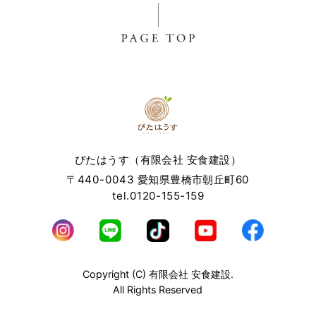
報，端末の個体識別情報などを指します。
第２条（プライバシー情報の収集方法）
当社は，ユーザーが利用登録をする際に氏名，生年月日，住
所，電話番号，メールアドレス，銀行口座番号，クレジット
カード番号，運転免許証番号などの個人情報をお尋ねするこ
とがあります。また，ユーザーと提携先などとの間でなされ
たユーザーの個人情報を含む取引記録や，決済に関する情報
を当社の提携先（情報提供元，広告主，広告配信先などを含
ぴたはうす（有限会社 安食建設）
みます。以下，｢提携先｣といいます。）などから収集するこ
〒440-0043 愛知県豊橋市朝丘町60
とがあります。
tel.0120-155-159
当社は，ユーザーについて，利用したサービスやソフトウエ
ア，購入した商品，閲覧したページや広告の履歴，検索した
検索キーワード，利用日時，利用方法，利用環境（携帯端末
を通じてご利用の場合の当該端末の通信状態，利用に際して
の各種設定情報なども含みます），IPアドレス，クッキー情
Copyright (C) 有限会社 安食建設.
報，位置情報，端末の個体識別情報などの履歴情報および特
All Rights Reserved
性情報を，ユーザーが当社や提携先のサービスを利用しまた
はページを閲覧する際に収集します。