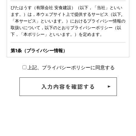
ぴたはうす（有限会社 安食建設）（以下，「当社」といい
ます。）は，本ウェブサイト上で提供するサービス（以下,
「本サービス」といいます。）におけるプライバシー情報の
取扱いについて，以下のとおりプライバシーポリシー（以
下，「本ポリシー」といいます。）を定めます。
第1条（プライバシー情報）
プライバシー情報のうち「個人情報」とは，個人情報保護法
上記、プライバシーポリシーに同意する
にいう「個人情報」を指すものとし，生存する個人に関する
情報であって，当該情報に含まれる氏名，生年月日，住所，
電話番号，連絡先その他の記述等により特定の個人を識別で
きる情報を指します。
プライバシー情報のうち「履歴情報および特性情報」とは，
上記に定める「個人情報」以外のものをいい，ご利用いただ
いたサービスやご購入いただいた商品，ご覧になったページ
や広告の履歴，ユーザーが検索された検索キーワード，ご利
用日時，ご利用の方法，ご利用環境，郵便番号や性別，職
業，年齢，ユーザーのIPアドレス，クッキー情報，位置情