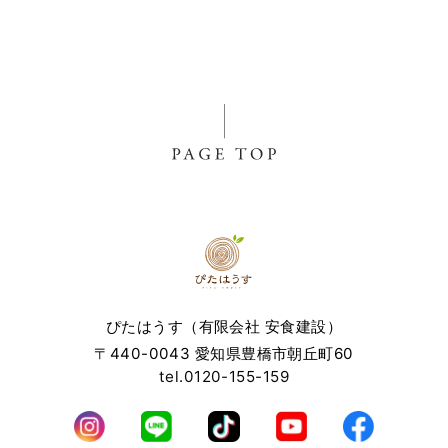
いたサービスやご購入いただいた商品，ご覧になったページ
や広告の履歴，ユーザーが検索された検索キーワード，ご利
用日時，ご利用の方法，ご利用環境，郵便番号や性別，職
業，年齢，ユーザーのIPアドレス，クッキー情報，位置情
報，端末の個体識別情報などを指します。
第２条（プライバシー情報の収集方法）
当社は，ユーザーが利用登録をする際に氏名，生年月日，住
所，電話番号，メールアドレス，銀行口座番号，クレジット
カード番号，運転免許証番号などの個人情報をお尋ねするこ
とがあります。また，ユーザーと提携先などとの間でなされ
たユーザーの個人情報を含む取引記録や，決済に関する情報
を当社の提携先（情報提供元，広告主，広告配信先などを含
ぴたはうす（有限会社 安食建設）
みます。以下，｢提携先｣といいます。）などから収集するこ
〒440-0043 愛知県豊橋市朝丘町60
とがあります。
tel.0120-155-159
当社は，ユーザーについて，利用したサービスやソフトウエ
ア，購入した商品，閲覧したページや広告の履歴，検索した
検索キーワード，利用日時，利用方法，利用環境（携帯端末