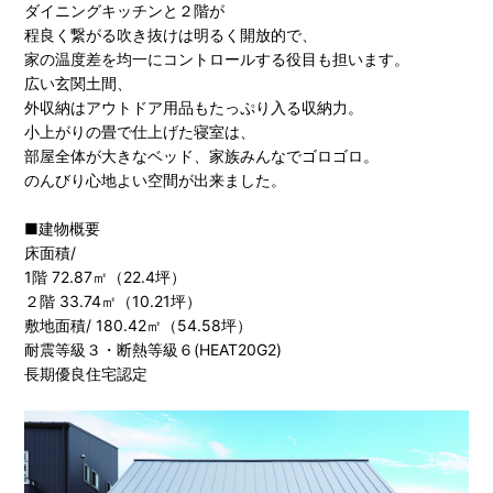
ダイニングキッチンと２階が
程良く繋がる吹き抜けは明るく開放的で、
家の温度差を均一にコントロールする役目も担います。
広い玄関土間、
外収納はアウトドア用品もたっぷり入る収納力。
小上がりの畳で仕上げた寝室は、
部屋全体が大きなベッド、家族みんなでゴロゴロ。
のんびり心地よい空間が出来ました。
■建物概要
床面積/
1階 72.87㎡（22.4坪）
２階 33.74㎡（10.21坪）
敷地面積/ 180.42㎡（54.58坪）
耐震等級３・断熱等級６(HEAT20G2)
長期優良住宅認定