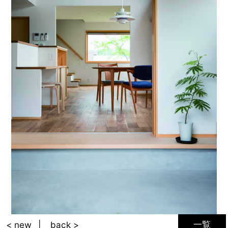
一覧
< new
back >