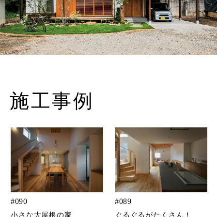
施工事例
#
090
#
089
小さな大屋根の家
ぐるぐるがたくさん！